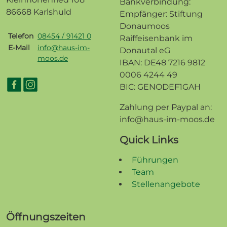
Bankverbindung:
86668 Karlshuld
Empfänger: Stiftung
Donaumoos
Telefon
08454 / 91421 0
Raiffeisenbank im
E-Mail
info@haus-im-
Donautal eG
moos.de
IBAN: DE48 7216 9812
0006 4244 49
BIC: GENODEF1GAH
Zahlung per Paypal an:
info@haus-im-moos.de
Quick Links
Führungen
Team
Stellenangebote
Öffnungszeiten