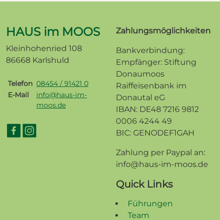
HAUS im MOOS
Zahlungsmöglichkeiten
Kleinhohenried 108
Bankverbindung:
86668 Karlshuld
Empfänger: Stiftung
Donaumoos
Telefon
08454 / 91421 0
Raiffeisenbank im
E-Mail
info@haus-im-
Donautal eG
moos.de
IBAN: DE48 7216 9812
0006 4244 49
BIC: GENODEF1GAH
Zahlung per Paypal an:
info@haus-im-moos.de
Quick Links
Führungen
Team