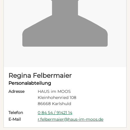
Regina Felbermaier
Personalabteilung
Adresse
HAUS im MOOS
Kleinhohenried 108
86668 Karlshuld
Telefon
0 84 54 / 91421 14
E-Mail
r.felbermaier@haus-im-moos.de