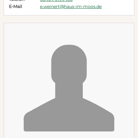
E-Mail
e.weinert@haus-im-moos.de