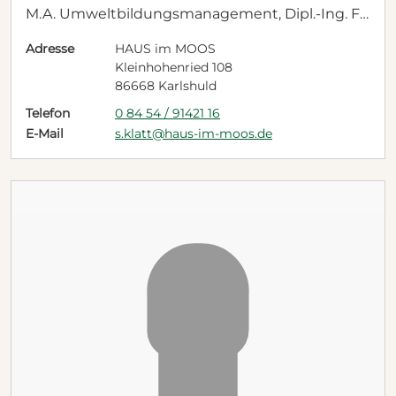
M.A. Umweltbildungsmanagement, Dipl.-Ing. Fo
rstwirtschaft (FH)
Adresse
HAUS im MOOS
Kleinhohenried 108
86668 Karlshuld
Telefon
0 84 54 / 91421 16
E-Mail
s.klatt@haus-im-moos.de