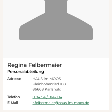
Regina Felbermaier
Personalabteilung
Adresse
HAUS im MOOS
Kleinhohenried 108
86668 Karlshuld
Telefon
0 84 54 / 91421 14
E-Mail
r.felbermaier@haus-im-moos.de