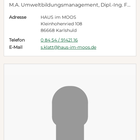
M.A. Umweltbildungsmanagement, Dipl.-Ing. Fo
rstwirtschaft (FH)
Adresse
HAUS im MOOS
Kleinhohenried 108
86668 Karlshuld
Telefon
0 84 54 / 91421 16
E-Mail
s.klatt@haus-im-moos.de