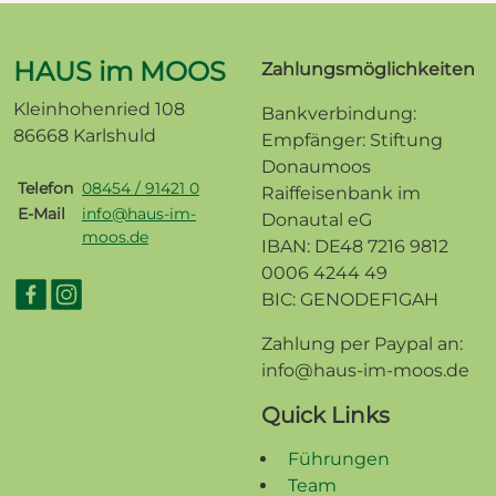
HAUS im MOOS
Zahlungsmöglichkeiten
Kleinhohenried 108
Bankverbindung:
86668 Karlshuld
Empfänger: Stiftung
Donaumoos
Telefon
08454 / 91421 0
Raiffeisenbank im
E-Mail
info@haus-im-
Donautal eG
moos.de
IBAN: DE48 7216 9812
0006 4244 49
BIC: GENODEF1GAH
Zahlung per Paypal an:
info@haus-im-moos.de
Quick Links
Führungen
Team