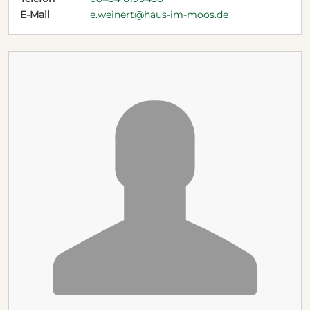
E-Mail
e.weinert@haus-im-moos.de