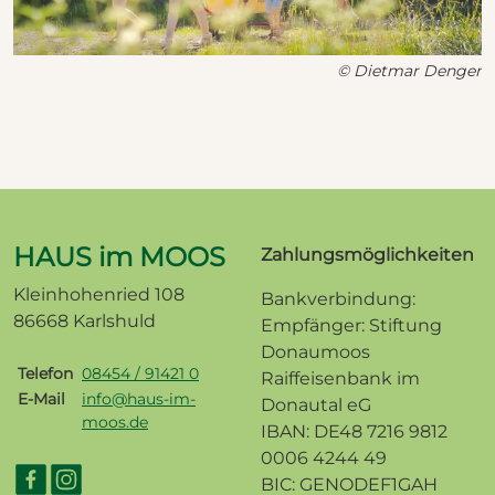
© Dietmar Denger
HAUS im MOOS
Zahlungsmöglichkeiten
Kleinhohenried 108
Bankverbindung:
86668 Karlshuld
Empfänger: Stiftung
Donaumoos
Telefon
08454 / 91421 0
Raiffeisenbank im
E-Mail
info@haus-im-
Donautal eG
moos.de
IBAN: DE48 7216 9812
0006 4244 49
BIC: GENODEF1GAH