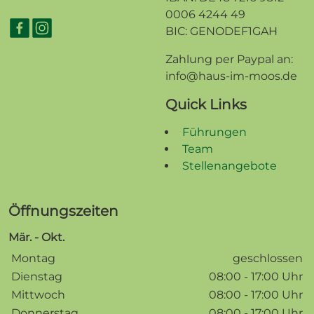
0006 4244 49
BIC: GENODEF1GAH
Zahlung per Paypal an:
info@haus-im-moos.de
Quick Links
Führungen
Team
Stellenangebote
Öffnungszeiten
Mär. - Okt.
Wochentage / Monate
Öffnungszeiten / Hinweise
Montag
geschlossen
Dienstag
08:00 - 17:00 Uhr
Mittwoch
08:00 - 17:00 Uhr
Donnerstag
08:00 - 17:00 Uhr