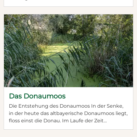
sich das Leben im Moos nach dem Ersten
Weltkrieg verändert hat - der Bauernhof
präsentiert sich im Zustand von 1923. Lassen Sie
sich überraschen von der bunten
Wandgestaltung und erfahren Sie spannende
Details über das Sozialleben im frühen 20.
Jahrhundert.
Das Donaumoos
Die Entstehung des Donaumoos In der Senke,
in der heute das altbayerische Donaumoos liegt,
floss einst die Donau. Im Laufe der Zeit
verlagerte sich ihr Lauf nach Norden und an
ihren Ufern bildeten sich mächtige