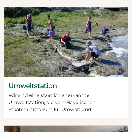
Aus dem Wunsch, der Sammlung des KHV ein
Zuhause zu geben, entsteht die Idee, ein
Freilichtmuseum zu errichten. Mit der
Gründung des Zweckverbands
Freilichtmuseum Donaumoos im Jahr 1992 wird
dieses Projekt konkret. 1997 wird aus dem
Zweckverband die Stiftung Donaumoos.
Umweltstation
Wir sind eine staatlich anerkannte
Umweltstation, die vom Bayerischen
Staatsministerium für Umwelt und
Verbraucherschutz gefördert wird und mit dem
Qualitätssiegel BNE IN BAYERN ausgezeichnet
ist.