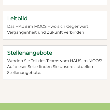
Grünlandanteil des Donaumoos bis 2030 auf
über 50 Prozent zu erhöhen. Ob dieses Grünland
als Weidefläche nutzbar gemacht werden kann,
Leitbild
erprobt das Wisentprojekt.
Das HAUS im MOOS – wo sich Gegenwart,
Vergangenheit und Zukunft verbinden
Stellenangebote
Werden Sie Teil des Teams vom HAUS im MOOS!
Auf dieser Seite finden Sie unsere aktuellen
Stellenangebote.