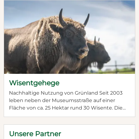
Kiesablagerungen. Dadurch konnte das Wasser
nach der letzten Eiszeit vor ca. 10.000 Jahren
nicht mehr zur Donau hin abfließen und staute
sich. Abgestorbene Pflanzen lagen nun unter
Wasser und zersetzten sich durch mangelnden
Sauerstoff nur noch teilweise: Torf entstand. Mit
einem Wachstum von ca. einem Millimeter pro
Jahr bildeten sich an manchen Stellen des
Donaumoos Torfschichten von bis zu zehn
Metern.
Wisentgehege
Nachhaltige Nutzung von Grünland Seit 2003
leben neben der Museumsstraße auf einer
Fläche von ca. 25 Hektar rund 30 Wisente. Die
Ansiedlung dieser Rinderart ist Teil des vom
Donaumoos-Zweckverband formulierten
"Donaumoos-Entwicklungskonzept 2000–
Unsere Partner
2030". Darin wird angestrebt, den