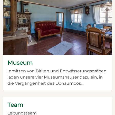
Museum
Inmitten von Birken und Entwässerungsgräben
laden unsere vier Museumshäuser dazu ein, in
die Vergangenheit des Donaumoos
einzutauchen. Der Öxler Hof aus Kleinhohenried
war einer der größeren Bauernhöfe im Moos.
Wohnhaus, Scheune, Stall und Nebengebäude
Team
zeigen den Originalzustand von 1910.
Leitungsteam
Im Hofstetter Hof aus Grasheim erleben Sie, wie