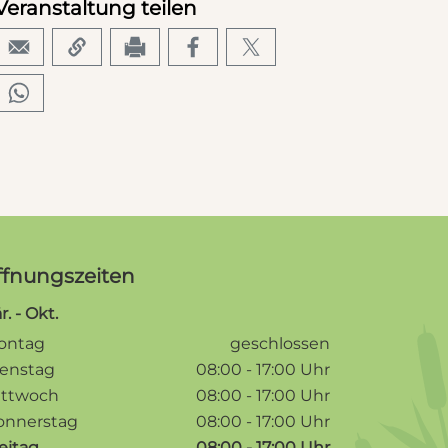
Veranstaltung teilen
ffnungszeiten
. - Okt.
chentage / Monate
fnungszeiten / Hinweise
ontag
geschlossen
ienstag
08:00 - 17:00 Uhr
ittwoch
08:00 - 17:00 Uhr
onnerstag
08:00 - 17:00 Uhr
eitag
08:00 - 17:00 Uhr