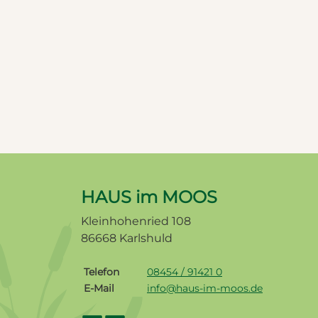
HAUS im MOOS
Kleinhohenried 108
86668 Karlshuld
Telefon
08454 / 91421 0
E-Mail
info@haus-im-moos.de