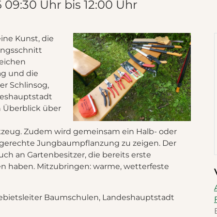
6
09:30 Uhr
bis
12:00 Uhr
ine Kunst, die
ungsschnitt
reichen
ag und die
r Schlinsog,
deshauptstadt
n Überblick über
kzeug. Zudem wird gemeinsam ein Halb- oder
gerechte Jungbaumpflanzung zu zeigen. Der
uch an Gartenbesitzer, die bereits erste
haben. Mitzubringen: warme, wetterfeste
chgebietsleiter Baumschulen, Landeshauptstadt