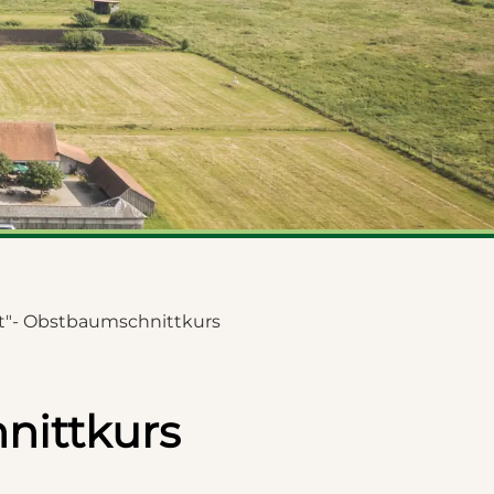
© Dietmar Denger
t"- Obstbaumschnittkurs
nittkurs